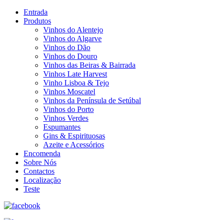
Entrada
Produtos
Vinhos do Alentejo
Vinhos do Algarve
Vinhos do Dão
Vinhos do Douro
Vinhos das Beiras & Bairrada
Vinhos Late Harvest
Vinho Lisboa & Tejo
Vinhos Moscatel
Vinhos da Península de Setúbal
Vinhos do Porto
Vinhos Verdes
Espumantes
Gins & Espirituosas
Azeite e Acessórios
Encomenda
Sobre Nós
Contactos
Localização
Teste