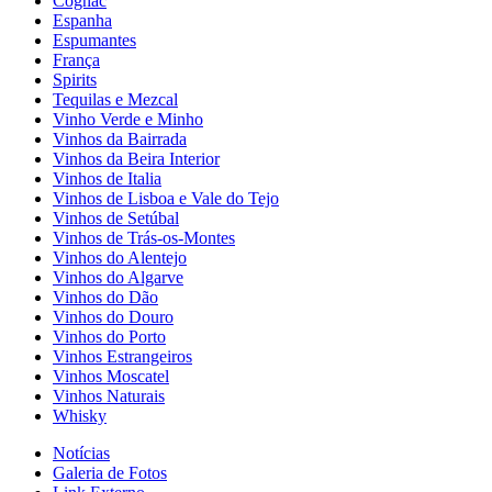
Cognac
Espanha
Espumantes
França
Spirits
Tequilas e Mezcal
Vinho Verde e Minho
Vinhos da Bairrada
Vinhos da Beira Interior
Vinhos de Italia
Vinhos de Lisboa e Vale do Tejo
Vinhos de Setúbal
Vinhos de Trás-os-Montes
Vinhos do Alentejo
Vinhos do Algarve
Vinhos do Dão
Vinhos do Douro
Vinhos do Porto
Vinhos Estrangeiros
Vinhos Moscatel
Vinhos Naturais
Whisky
Notícias
Galeria de Fotos