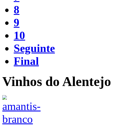
8
9
10
Seguinte
Final
Vinhos do Alentejo