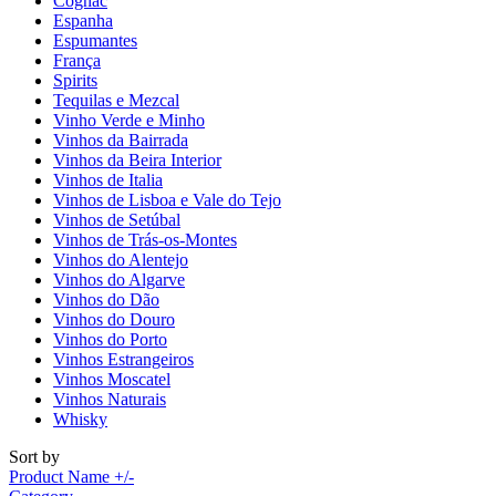
Cognac
Espanha
Espumantes
França
Spirits
Tequilas e Mezcal
Vinho Verde e Minho
Vinhos da Bairrada
Vinhos da Beira Interior
Vinhos de Italia
Vinhos de Lisboa e Vale do Tejo
Vinhos de Setúbal
Vinhos de Trás-os-Montes
Vinhos do Alentejo
Vinhos do Algarve
Vinhos do Dão
Vinhos do Douro
Vinhos do Porto
Vinhos Estrangeiros
Vinhos Moscatel
Vinhos Naturais
Whisky
Sort by
Product Name +/-