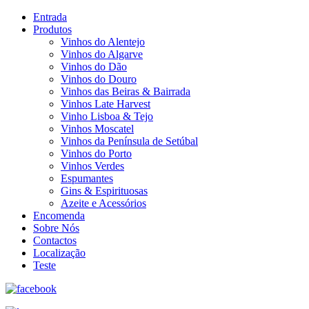
Entrada
Produtos
Vinhos do Alentejo
Vinhos do Algarve
Vinhos do Dão
Vinhos do Douro
Vinhos das Beiras & Bairrada
Vinhos Late Harvest
Vinho Lisboa & Tejo
Vinhos Moscatel
Vinhos da Península de Setúbal
Vinhos do Porto
Vinhos Verdes
Espumantes
Gins & Espirituosas
Azeite e Acessórios
Encomenda
Sobre Nós
Contactos
Localização
Teste