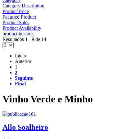
Category
Category Description
Product Price
Featured Product
Product Sales
Product Availability
product in stock
Resultados 1 - 9 de 14
Início
Anterior
1
2
Seguinte
Final
Vinho Verde e Minho
Allo Soalheiro