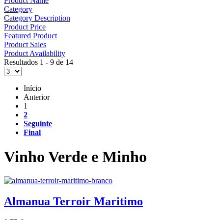
Product Name
Category
Category Description
Product Price
Featured Product
Product Sales
Product Availability
Resultados 1 - 9 de 14
Início
Anterior
1
2
Seguinte
Final
Vinho Verde e Minho
Almanua Terroir Maritimo