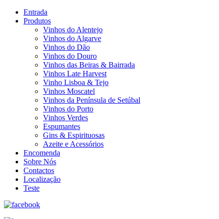
Entrada
Produtos
Vinhos do Alentejo
Vinhos do Algarve
Vinhos do Dão
Vinhos do Douro
Vinhos das Beiras & Bairrada
Vinhos Late Harvest
Vinho Lisboa & Tejo
Vinhos Moscatel
Vinhos da Península de Setúbal
Vinhos do Porto
Vinhos Verdes
Espumantes
Gins & Espirituosas
Azeite e Acessórios
Encomenda
Sobre Nós
Contactos
Localização
Teste