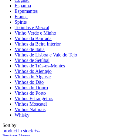
Cognac
Espanha
Espumantes
França
Spirits
Tequilas e Mezcal
Vinho Verde e Minho
Vinhos da Bairrada
Vinhos da Beira Interior
Vinhos de Italia
Vinhos de Lisboa e Vale do Tejo
Vinhos de Setúbal
Vinhos de Trás-os-Montes
Vinhos do Alentejo
Vinhos do Algarve
Vinhos do Dão
Vinhos do Douro
Vinhos do Porto
Vinhos Estrangeiros
Vinhos Moscatel
Vinhos Naturais
Whisky
Sort by
product in stock +/-