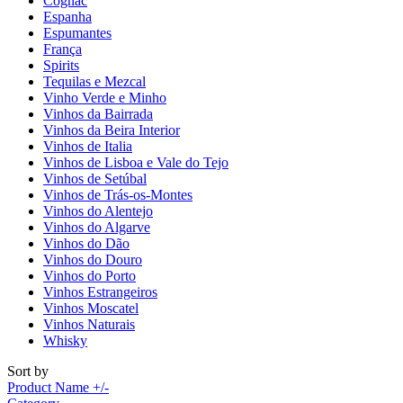
Cognac
Espanha
Espumantes
França
Spirits
Tequilas e Mezcal
Vinho Verde e Minho
Vinhos da Bairrada
Vinhos da Beira Interior
Vinhos de Italia
Vinhos de Lisboa e Vale do Tejo
Vinhos de Setúbal
Vinhos de Trás-os-Montes
Vinhos do Alentejo
Vinhos do Algarve
Vinhos do Dão
Vinhos do Douro
Vinhos do Porto
Vinhos Estrangeiros
Vinhos Moscatel
Vinhos Naturais
Whisky
Sort by
Product Name +/-