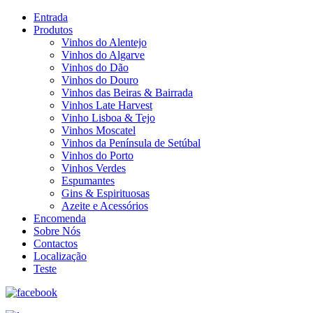
Entrada
Produtos
Vinhos do Alentejo
Vinhos do Algarve
Vinhos do Dão
Vinhos do Douro
Vinhos das Beiras & Bairrada
Vinhos Late Harvest
Vinho Lisboa & Tejo
Vinhos Moscatel
Vinhos da Península de Setúbal
Vinhos do Porto
Vinhos Verdes
Espumantes
Gins & Espirituosas
Azeite e Acessórios
Encomenda
Sobre Nós
Contactos
Localização
Teste