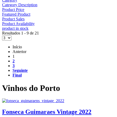
Category
Category Description
Product Price
Featured Product
Product Sales
Product Availability
product in stock
Resultados 1 - 9 de 21
Início
Anterior
1
2
3
Seguinte
Final
Vinhos do Porto
Fonseca Guimaraes Vintage 2022