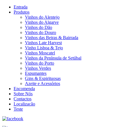
Entrada
Produtos
Vinhos do Alentejo
Vinhos do Algarve
Vinhos do Dão
Vinhos do Douro
Vinhos das Beiras & Bairrada
Vinhos Late Harvest
Vinho Lisboa & Tejo
Vinhos Moscatel
Vinhos da Península de Setúbal
Vinhos do Porto
Vinhos Verdes
Espumantes
Gins & Espirituosas
Azeite e Acessórios
Encomenda
Sobre Nós
Contactos
Localização
Teste