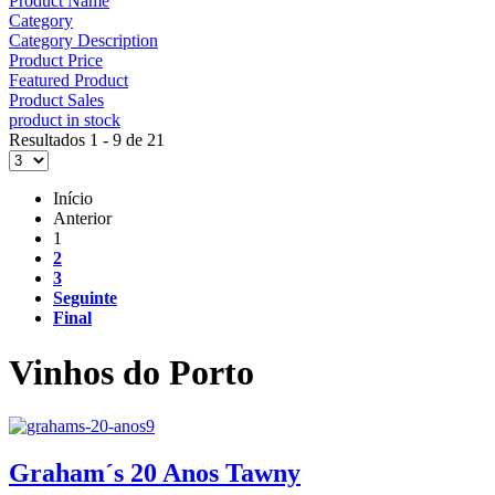
Product Name
Category
Category Description
Product Price
Featured Product
Product Sales
product in stock
Resultados 1 - 9 de 21
Início
Anterior
1
2
3
Seguinte
Final
Vinhos do Porto
Graham´s 20 Anos Tawny