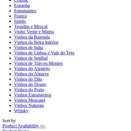
Cognac
Espanha
Espumantes
França
Spirits
Tequilas e Mezcal
Vinho Verde e Minho
Vinhos da Bairrada
Vinhos da Beira Interior
Vinhos de Italia
Vinhos de Lisboa e Vale do Tejo
Vinhos de Setúbal
Vinhos de Trás-os-Montes
Vinhos do Alentejo
Vinhos do Algarve
Vinhos do Dão
Vinhos do Douro
Vinhos do Porto
Vinhos Estrangeiros
Vinhos Moscatel
Vinhos Naturais
Whisky
Sort by
Product Availability +/-