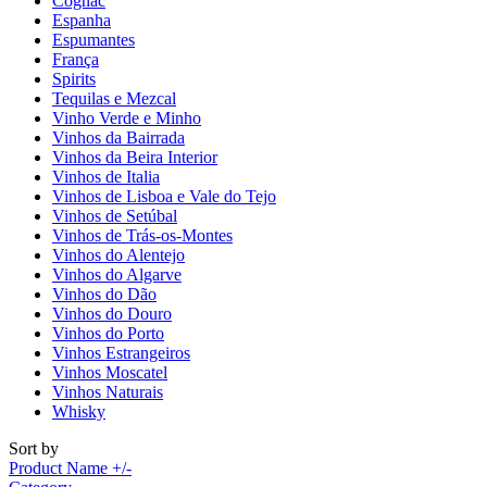
Cognac
Espanha
Espumantes
França
Spirits
Tequilas e Mezcal
Vinho Verde e Minho
Vinhos da Bairrada
Vinhos da Beira Interior
Vinhos de Italia
Vinhos de Lisboa e Vale do Tejo
Vinhos de Setúbal
Vinhos de Trás-os-Montes
Vinhos do Alentejo
Vinhos do Algarve
Vinhos do Dão
Vinhos do Douro
Vinhos do Porto
Vinhos Estrangeiros
Vinhos Moscatel
Vinhos Naturais
Whisky
Sort by
Product Name +/-