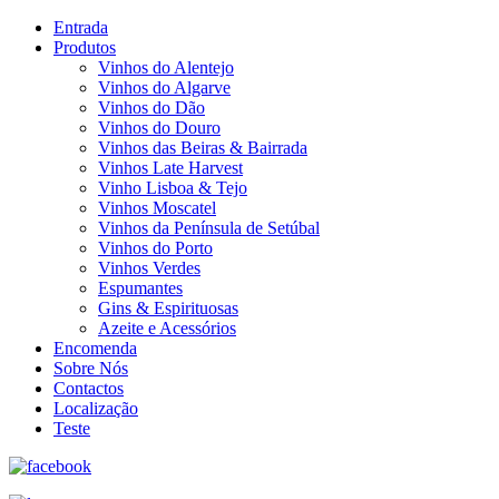
Entrada
Produtos
Vinhos do Alentejo
Vinhos do Algarve
Vinhos do Dão
Vinhos do Douro
Vinhos das Beiras & Bairrada
Vinhos Late Harvest
Vinho Lisboa & Tejo
Vinhos Moscatel
Vinhos da Península de Setúbal
Vinhos do Porto
Vinhos Verdes
Espumantes
Gins & Espirituosas
Azeite e Acessórios
Encomenda
Sobre Nós
Contactos
Localização
Teste