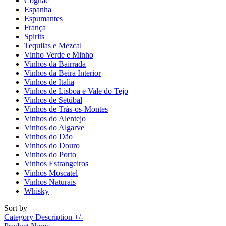
Cognac
Espanha
Espumantes
França
Spirits
Tequilas e Mezcal
Vinho Verde e Minho
Vinhos da Bairrada
Vinhos da Beira Interior
Vinhos de Italia
Vinhos de Lisboa e Vale do Tejo
Vinhos de Setúbal
Vinhos de Trás-os-Montes
Vinhos do Alentejo
Vinhos do Algarve
Vinhos do Dão
Vinhos do Douro
Vinhos do Porto
Vinhos Estrangeiros
Vinhos Moscatel
Vinhos Naturais
Whisky
Sort by
Category Description +/-