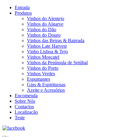
Entrada
Produtos
Vinhos do Alentejo
Vinhos do Algarve
Vinhos do Dão
Vinhos do Douro
Vinhos das Beiras & Bairrada
Vinhos Late Harvest
Vinho Lisboa & Tejo
Vinhos Moscatel
Vinhos da Península de Setúbal
Vinhos do Porto
Vinhos Verdes
Espumantes
Gins & Espirituosas
Azeite e Acessórios
Encomenda
Sobre Nós
Contactos
Localização
Teste