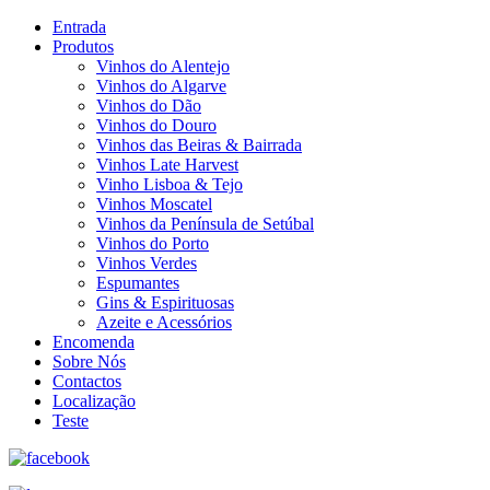
Entrada
Produtos
Vinhos do Alentejo
Vinhos do Algarve
Vinhos do Dão
Vinhos do Douro
Vinhos das Beiras & Bairrada
Vinhos Late Harvest
Vinho Lisboa & Tejo
Vinhos Moscatel
Vinhos da Península de Setúbal
Vinhos do Porto
Vinhos Verdes
Espumantes
Gins & Espirituosas
Azeite e Acessórios
Encomenda
Sobre Nós
Contactos
Localização
Teste