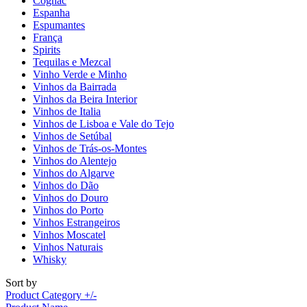
Cognac
Espanha
Espumantes
França
Spirits
Tequilas e Mezcal
Vinho Verde e Minho
Vinhos da Bairrada
Vinhos da Beira Interior
Vinhos de Italia
Vinhos de Lisboa e Vale do Tejo
Vinhos de Setúbal
Vinhos de Trás-os-Montes
Vinhos do Alentejo
Vinhos do Algarve
Vinhos do Dão
Vinhos do Douro
Vinhos do Porto
Vinhos Estrangeiros
Vinhos Moscatel
Vinhos Naturais
Whisky
Sort by
Product Category +/-