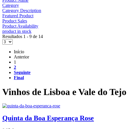
Product Name
Category
Category Description
Featured Product
Product Sales
Product Availability
product in stock
Resultados 1 - 9 de 14
Início
Anterior
1
2
Seguinte
Final
Vinhos de Lisboa e Vale do Tejo
Quinta da Boa Esperança Rose