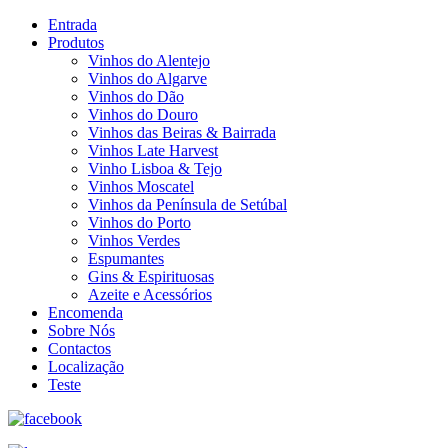
Entrada
Produtos
Vinhos do Alentejo
Vinhos do Algarve
Vinhos do Dão
Vinhos do Douro
Vinhos das Beiras & Bairrada
Vinhos Late Harvest
Vinho Lisboa & Tejo
Vinhos Moscatel
Vinhos da Península de Setúbal
Vinhos do Porto
Vinhos Verdes
Espumantes
Gins & Espirituosas
Azeite e Acessórios
Encomenda
Sobre Nós
Contactos
Localização
Teste