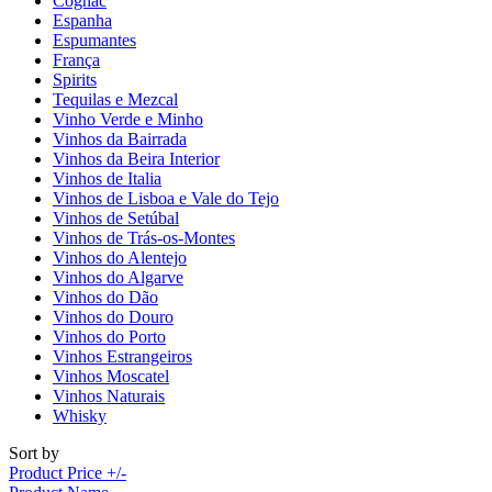
Cognac
Espanha
Espumantes
França
Spirits
Tequilas e Mezcal
Vinho Verde e Minho
Vinhos da Bairrada
Vinhos da Beira Interior
Vinhos de Italia
Vinhos de Lisboa e Vale do Tejo
Vinhos de Setúbal
Vinhos de Trás-os-Montes
Vinhos do Alentejo
Vinhos do Algarve
Vinhos do Dão
Vinhos do Douro
Vinhos do Porto
Vinhos Estrangeiros
Vinhos Moscatel
Vinhos Naturais
Whisky
Sort by
Product Price +/-