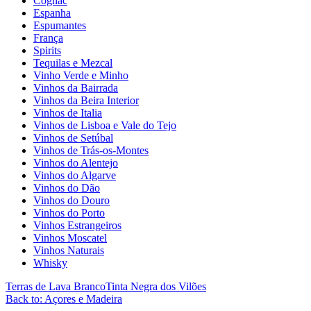
Cognac
Espanha
Espumantes
França
Spirits
Tequilas e Mezcal
Vinho Verde e Minho
Vinhos da Bairrada
Vinhos da Beira Interior
Vinhos de Italia
Vinhos de Lisboa e Vale do Tejo
Vinhos de Setúbal
Vinhos de Trás-os-Montes
Vinhos do Alentejo
Vinhos do Algarve
Vinhos do Dão
Vinhos do Douro
Vinhos do Porto
Vinhos Estrangeiros
Vinhos Moscatel
Vinhos Naturais
Whisky
Terras de Lava Branco
Tinta Negra dos Vilões
Back to: Açores e Madeira