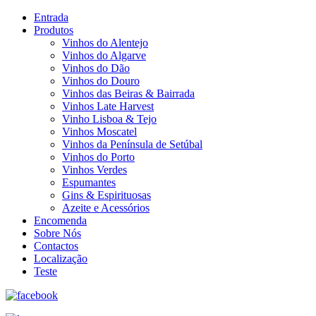
Entrada
Produtos
Vinhos do Alentejo
Vinhos do Algarve
Vinhos do Dão
Vinhos do Douro
Vinhos das Beiras & Bairrada
Vinhos Late Harvest
Vinho Lisboa & Tejo
Vinhos Moscatel
Vinhos da Península de Setúbal
Vinhos do Porto
Vinhos Verdes
Espumantes
Gins & Espirituosas
Azeite e Acessórios
Encomenda
Sobre Nós
Contactos
Localização
Teste