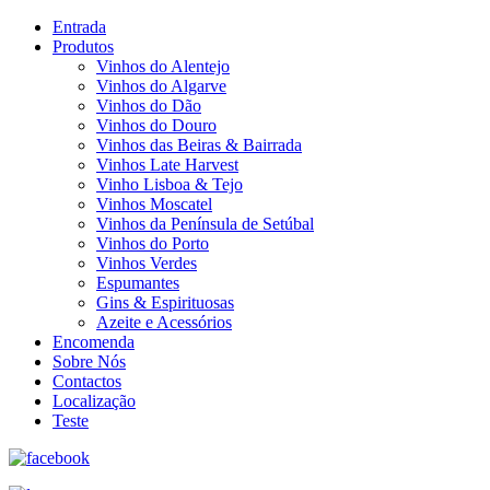
Entrada
Produtos
Vinhos do Alentejo
Vinhos do Algarve
Vinhos do Dão
Vinhos do Douro
Vinhos das Beiras & Bairrada
Vinhos Late Harvest
Vinho Lisboa & Tejo
Vinhos Moscatel
Vinhos da Península de Setúbal
Vinhos do Porto
Vinhos Verdes
Espumantes
Gins & Espirituosas
Azeite e Acessórios
Encomenda
Sobre Nós
Contactos
Localização
Teste