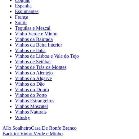
Cognac
Espanha
Espumantes
França
Spirits
Tequilas e Mezcal
Vinho Verde e Minho
Vinhos da Bairrada
Vinhos da Beira Interior
Vinhos de Italia
Vinhos de Lisboa e Vale do Tejo
Vinhos de Setúbal
Vinhos de Trás-os-Montes
Vinhos do Alentejo
Vinhos do Algarve
Vinhos do Dão
Vinhos do Douro
Vinhos do Porto
Vinhos Estrangeiros
Vinhos Moscatel
Vinhos Naturais
Whisky
Allo Soalheiro
Casa De Ronfe Branco
Back to: Vinho Verde e Minho