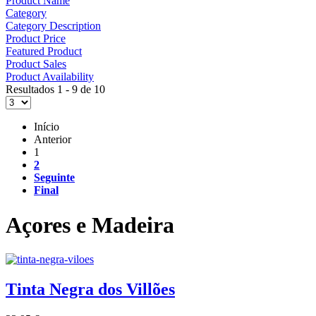
Product Name
Category
Category Description
Product Price
Featured Product
Product Sales
Product Availability
Resultados 1 - 9 de 10
Início
Anterior
1
2
Seguinte
Final
Açores e Madeira
Tinta Negra dos Villões