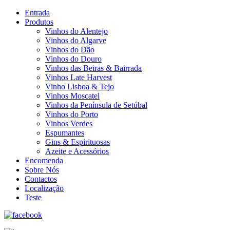
Entrada
Produtos
Vinhos do Alentejo
Vinhos do Algarve
Vinhos do Dão
Vinhos do Douro
Vinhos das Beiras & Bairrada
Vinhos Late Harvest
Vinho Lisboa & Tejo
Vinhos Moscatel
Vinhos da Península de Setúbal
Vinhos do Porto
Vinhos Verdes
Espumantes
Gins & Espirituosas
Azeite e Acessórios
Encomenda
Sobre Nós
Contactos
Localização
Teste