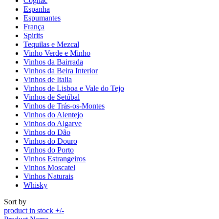
Cognac
Espanha
Espumantes
França
Spirits
Tequilas e Mezcal
Vinho Verde e Minho
Vinhos da Bairrada
Vinhos da Beira Interior
Vinhos de Italia
Vinhos de Lisboa e Vale do Tejo
Vinhos de Setúbal
Vinhos de Trás-os-Montes
Vinhos do Alentejo
Vinhos do Algarve
Vinhos do Dão
Vinhos do Douro
Vinhos do Porto
Vinhos Estrangeiros
Vinhos Moscatel
Vinhos Naturais
Whisky
Sort by
product in stock +/-