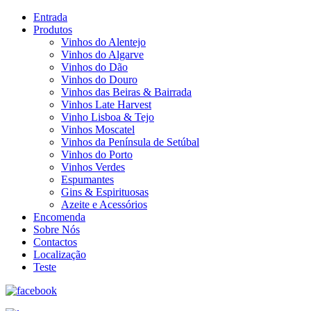
Entrada
Produtos
Vinhos do Alentejo
Vinhos do Algarve
Vinhos do Dão
Vinhos do Douro
Vinhos das Beiras & Bairrada
Vinhos Late Harvest
Vinho Lisboa & Tejo
Vinhos Moscatel
Vinhos da Península de Setúbal
Vinhos do Porto
Vinhos Verdes
Espumantes
Gins & Espirituosas
Azeite e Acessórios
Encomenda
Sobre Nós
Contactos
Localização
Teste