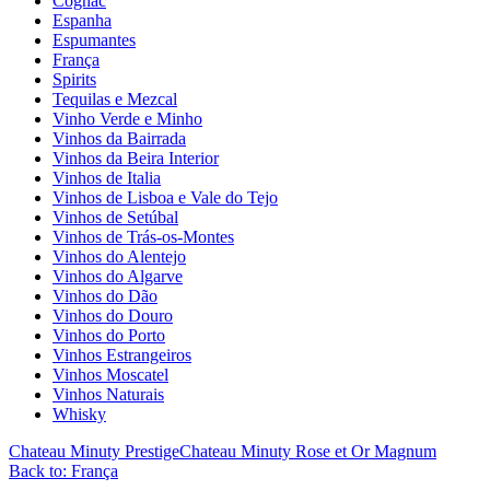
Cognac
Espanha
Espumantes
França
Spirits
Tequilas e Mezcal
Vinho Verde e Minho
Vinhos da Bairrada
Vinhos da Beira Interior
Vinhos de Italia
Vinhos de Lisboa e Vale do Tejo
Vinhos de Setúbal
Vinhos de Trás-os-Montes
Vinhos do Alentejo
Vinhos do Algarve
Vinhos do Dão
Vinhos do Douro
Vinhos do Porto
Vinhos Estrangeiros
Vinhos Moscatel
Vinhos Naturais
Whisky
Chateau Minuty Prestige
Chateau Minuty Rose et Or Magnum
Back to: França